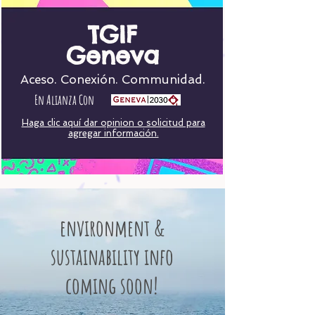
TGIF
Geneva
Aceso. Conexión. Communidad.
En Alianza Con
Haga clic aquí dar opinion o solicitud para
agregar información.
environment &
sustainability info
coming soon!